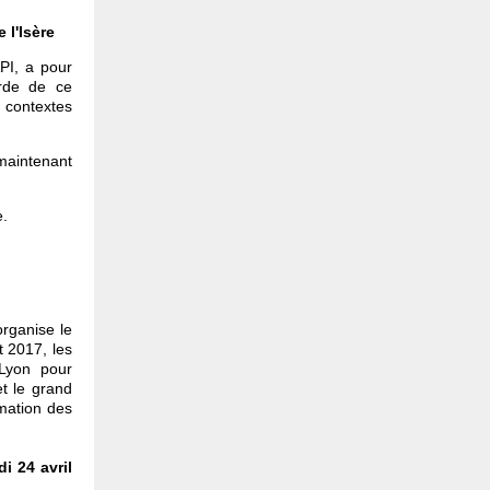
 l'Isère
API, a pour
rde de ce
contextes
aintenant
e.
rganise le
et 2017, les
Lyon pour
et le grand
rmation des
di 24 avril