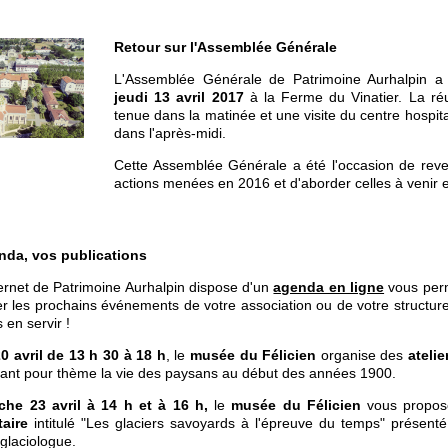
Retour sur l'Assemblée Générale
L'Assemblée Générale de Patrimoine Aurhalpin a 
jeudi 13 avril 2017
à la Ferme du Vinatier. La réu
tenue dans la matinée et une visite du centre hospital
dans l'après-midi.
Cette Assemblée Générale a été l'occasion de reven
actions menées en 2016 et d'aborder celles à venir 
nda, vos publications
ternet de Patrimoine Aurhalpin dispose d'un
agenda en ligne
vous perm
rer les prochains événements de votre association ou de votre structure
 en servir !
0 avril de 13 h 30 à 18 h
, le
musée du Félicien
organise des
ateli
yant pour thème la vie des paysans au début des années 1900.
che 23 avril à 14 h et à 16 h,
le
musée du Félicien
vous propo
aire
intitulé "Les glaciers savoyards à l'épreuve du temps" présent
glaciologue.