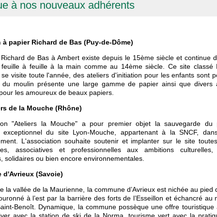
e à nos nouveaux adhérents
 à papier Richard de Bas (Puy-de-Dôme)
 Richard de Bas à Ambert existe depuis le 15ème siècle et continue d
 feuille à feuille à la main comme au 14ème siècle. Ce site class
 se visite toute l'année, des ateliers d'initiation pour les enfants sont p
rie du moulin présente une large gamme de papier ainsi que divers a
 pour les amoureux de beaux papiers.
ers de la Mouche (Rhône)
tion "Ateliers la Mouche" a pour premier objet la sauvegarde du 
re exceptionnel du site Lyon-Mouche, appartenant à la SNCF, da
ment. L'association souhaite soutenir et implanter sur le site toutes 
les, associatives et professionnelles aux ambitions culturelles, 
, solidaires ou bien encore environnementales.
d'Avrieux (Savoie)
 la vallée de la Maurienne, la commune d’Avrieux est nichée au pied 
uronné à l’est par la barrière des forts de l’Esseillon et échancré au 
aint-Benoît. Dynamique, la commune possèque une offre touristique at
iver avec la station de ski de la Norma, tourisme vert avec la prati