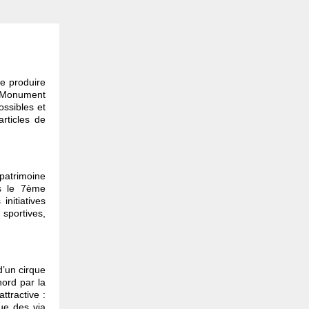
e produire
é Monument
ossibles et
rticles de
patrimoine
ns le 7ème
initiatives
sportives,
d’un cirque
nord par la
tractive :
que des via