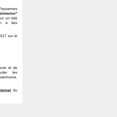
 Paysannes
trimoine"
ur un bâti
ain à des
2017 sur le
ecte et de
arder les
atrimoine,
nternet
du