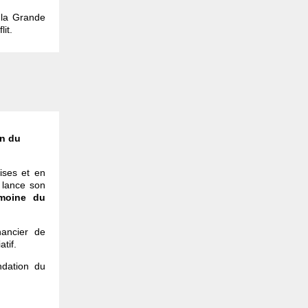
 la Grande
lit.
on du
ises et en
, lance son
moine du
nancier de
tif.
dation du