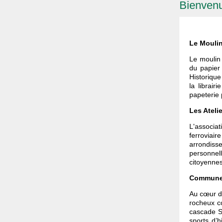
Bienvenu
Le Moulin
Le moulin
du papier
Historique
la librai
papeterie
Les Ateli
L'associa
ferroviai
arrondisse
personnel
citoyennes
Commune 
Au cœur de
rocheux co
cascade S
sports d’h