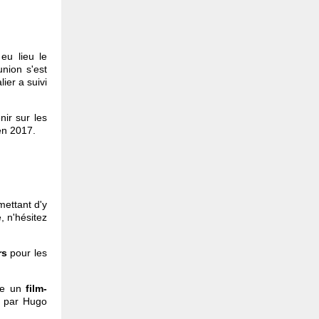
eu lieu le
nion s'est
ier a suivi
ir sur les
en 2017.
ettant d'y
, n'hésitez
ers
pour les
se un
film-
é par Hugo