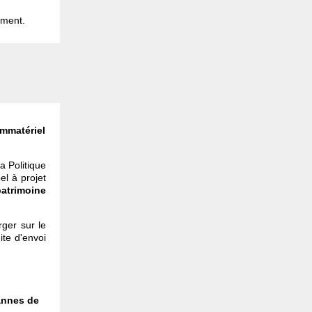
ement.
immatériel
a Politique
el à projet
patrimoine
rger sur le
ite d'envoi
annes de