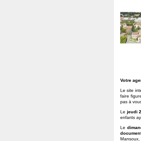
Votre age
Le site in
faire figu
pas à vous
Le
jeudi 2
enfants a
Le
diman
document
Mansoux, 