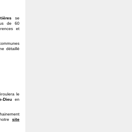
ières
se
us de 60
érences et
communes
e détaillé
éroulera le
e-Dieu
en
chainement
 notre
site